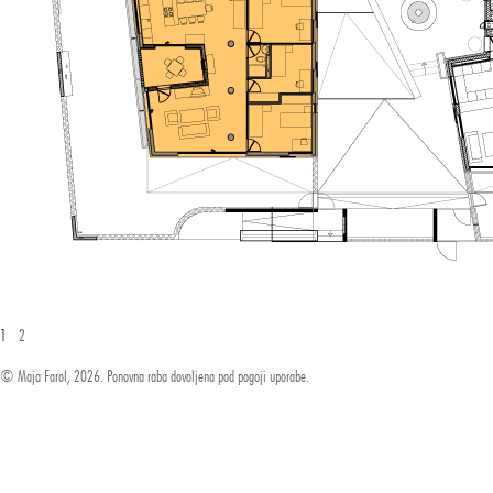
1
2
© Maja Farol, 2026. Ponovna raba dovoljena pod pogoji uporabe.