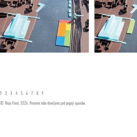
1
2
3
4
5
6
7
8
9
© Maja Farol, 2026. Ponovna raba dovoljena pod pogoji uporabe.