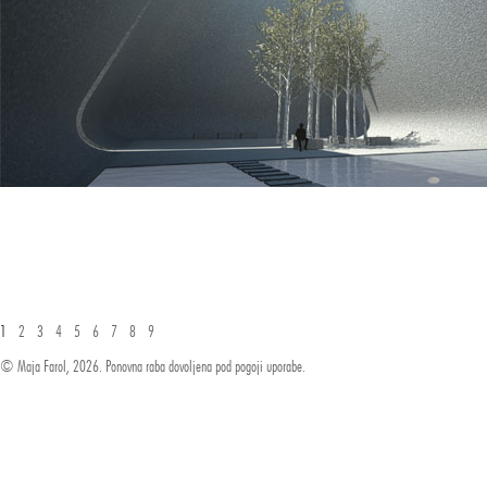
1
2
3
4
5
6
7
8
9
© Maja Farol, 2026. Ponovna raba dovoljena pod pogoji uporabe.