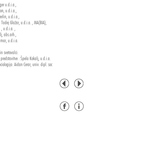
er u.d.i.a.,
jon, u.d.i.a.,
rlin, u.d.i.a.,
 Tadej Glažar, u.d.i.a. , MA(BIA),
 , u.d.i.a. ,
j, abs.arh.,
mar, u.d.i.a.
in svetovalci:
 predstavitve : Špela Kokalj, u.d.i.a.
iologija: Aidan Cerar, univ. dipl. soc
ndividualnih stanovanjskih hiš - Kljub razmeroma
ačrtovanim površinam stanovanjskih enot in kljub
emu predvidenemu številu enot, smo predvideli
 izključno individualnih hiš. Zasnova, ki bi
la večstanovanjske objekte, po naši oceni predstavlja
bano rešitev, ki bi do neke mere zanikala prednosti, ki
ča izbrana lokacija. Razlog, da se nekdo odloči za
v tem naselju, je gotovo možnost življenja v lastni hiši v
 stiku z prijetnim naravnim okoljem.