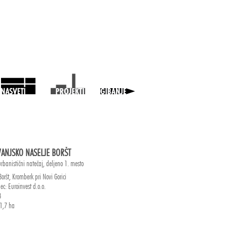
ANJSKO NASELJE BORŠT
urbanistični natečaj, deljeno 1. mesto
Boršt, Kromberk pri Novi Gorici
ec: Euroinvest d.o.o.
8
1,7 ha