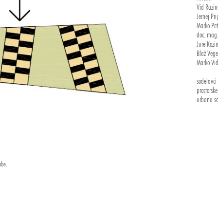
Vid Razing
Jernej Pri
Marko Pete
doc. mag.
Jure Kozin
Blaž Vegel
Marko Vid
sodelavci 
prostorske
urbana soc
PDF
Gradnja i
majhnim n
precejšnj
abe.
postavitev
vključeva
preveč ur
jih omogo
življenje 
direktnem