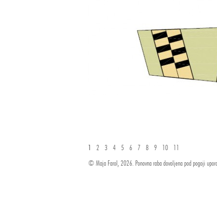
1
2
3
4
5
6
7
8
9
10
11
© Maja Farol, 2026. Ponovna raba dovoljena pod pogoji upor